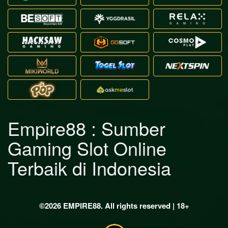
Empire88 : Sumber
Gaming Slot Online
Terbaik di Indonesia
©2026 EMPIRE88. All rights reserved | 18+