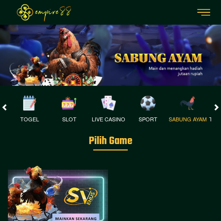
TOGEL
SLOT
LIVE CASINO
SPORT
SABUNG AYAM
TEM
Pilih Game