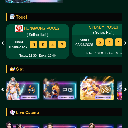
Togel
SYDNEY POOLS
HONGKONG POOLS
( Setiap Hari )
( Setiap Hari )
Sabtu
2
4
1
Jumat
9
9
4
3
08/08/2026
07/08/2026
Tutup: 13:30 | Buka: 13:55
Tutup: 22:30 | Buka: 23:00
Slot
Live Casino